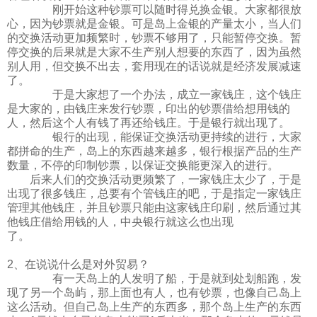
刚开始这种钞票可以随时得兑换金银。大家都很放
心，因为钞票就是金银。可是岛上金银的产量太小，当人们
的交换活动更加频繁时，钞票不够用了，只能暂停交换。暂
停交换的后果就是大家不生产别人想要的东西了，因为虽然
别人用，但交换不出去，套用现在的话说就是经济发展减速
了。
于是大家想了一个办法，成立一家钱庄，这个钱庄
是大家的，由钱庄来发行钞票，印出的钞票借给想用钱的
人，然后这个人有钱了再还给钱庄。于是银行就出现了。
银行的出现，能保证交换活动更持续的进行，大家
都拼命的生产，岛上的东西越来越多，银行根据产品的生产
数量，不停的印制钞票，以保证交换能更深入的进行。
后来人们的交换活动更频繁了，一家钱庄太少了，于是
出现了很多钱庄，总要有个管钱庄的吧，于是指定一家钱庄
管理其他钱庄，并且钞票只能由这家钱庄印刷，然后通过其
他钱庄借给用钱的人，中央银行就这么也出现
了。
2、在说说什么是对外贸易？
有一天岛上的人发明了船，于是就到处划船跑，发
现了另一个岛屿，那上面也有人，也有钞票，也像自己岛上
这么活动。但自己岛上生产的东西多，那个岛上生产的东西