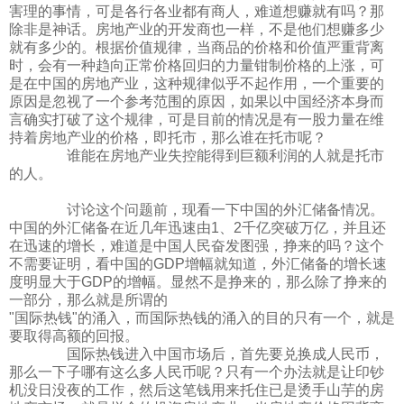
害理的事情，可是各行各业都有商人，难道想赚就有吗？那
除非是神话。房地产业的开发商也一样，不是他们想赚多少
就有多少的。根据价值规律，当商品的价格和价值严重背离
时，会有一种趋向正常价格回归的力量钳制价格的上涨，可
是在中国的房地产业，这种规律似乎不起作用，一个重要的
原因是忽视了一个参考范围的原因，如果以中国经济本身而
言确实打破了这个规律，可是目前的情况是有一股力量在维
持着房地产业的价格，即托市，那么谁在托市呢？
谁能在房地产业失控能得到巨额利润的人就是托市
的人。
讨论这个问题前，现看一下中国的外汇储备情况。
中国的外汇储备在近几年迅速由1、2千亿突破万亿，并且还
在迅速的增长，难道是中国人民奋发图强，挣来的吗？这个
不需要证明，看中国的GDP增幅就知道，外汇储备的增长速
度明显大于GDP的增幅。显然不是挣来的，那么除了挣来的
一部分，那么就是所谓的
"国际热钱"的涌入，而国际热钱的涌入的目的只有一个，就是
要取得高额的回报。
国际热钱进入中国市场后，首先要兑换成人民币，
那么一下子哪有这么多人民币呢？只有一个办法就是让印钞
机没日没夜的工作，然后这笔钱用来托住已是烫手山芋的房