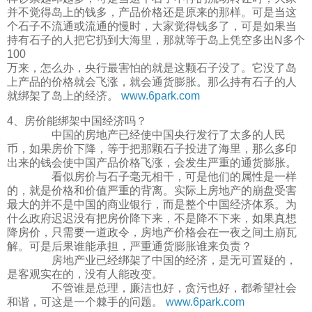
并不觉得岛上的钱多，产品价格还是原来的那样。可是当这
个石子不流通或流通的慢时，大家觉得钱多了，可是如果当
持有石子的人把它扔到大海里，那就等于岛上凭空多出N多个
100
万来，怎么办，央行最害怕的就是这颗石子没了。它没了岛
上产品的价格就会飞涨，就会通货膨胀。那么持有石子的人
就绑架了岛上的经济。
www.6park.com
4、房价能绑架中国经济吗？
中国的房地产已经使中国央行发行了太多的人民
币，如果房价下降，等于把那颗石子投进了海里，那么多印
出来的钱会使中国产品价格飞涨，会发生严重的通货膨胀。
看似房价与石子毫无相干，可是他们的属性是一样
的，就是价格和价值严重的背离。实际上房地产的崩盘受害
最大的并不是中国的商业银行，而是整个中国经济体系。为
什么政府迟迟没有把房价降下来，不是降不下来，如果真想
降房价，只需要一道政令，房地产价格会在一夜之间土崩瓦
解。可是后果谁能承担，严重通货膨胀谁来负责？
房地产业已经绑架了中国的经济，是无可置疑的，
是客观实在的，没有人能改变。
不管谁是总理，廉洁也好，贪污也好，都希望社会
和谐，可这是一个棘手的问题。
www.6park.com