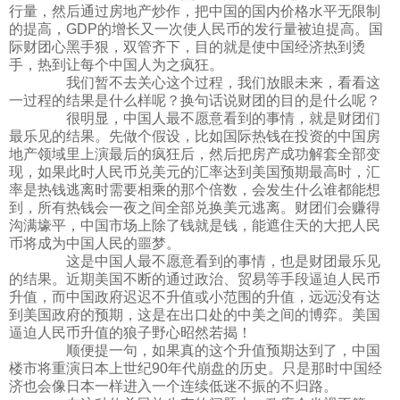
行量，然后通过房地产炒作，把中国的国内价格水平无限制
的提高，GDP的增长又一次使人民币的发行量被迫提高。国
际财团心黑手狠，双管齐下，目的就是使中国经济热到烫
手，热到让每个中国人为之疯狂。
我们暂不去关心这个过程，我们放眼未来，看看这
一过程的结果是什么样呢？换句话说财团的目的是什么呢？
很明显，中国人最不愿意看到的事情，就是财团们
最乐见的结果。先做个假设，比如国际热钱在投资的中国房
地产领域里上演最后的疯狂后，然后把房产成功解套全部变
现，如果此时人民币兑美元的汇率达到美国预期最高时，汇
率是热钱逃离时需要相乘的那个倍数，会发生什么谁都能想
到，所有热钱会一夜之间全部兑换美元逃离。财团们会赚得
沟满壕平，中国市场上除了钱就是钱，能遮住天的大把人民
币将成为中国人民的噩梦。
这是中国人最不愿意看到的事情，也是财团最乐见
的结果。近期美国不断的通过政治、贸易等手段逼迫人民币
升值，而中国政府迟迟不升值或小范围的升值，远远没有达
到美国政府的预期，这是在出口处的中美之间的博弈。美国
逼迫人民币升值的狼子野心昭然若揭！
顺便提一句，如果真的这个升值预期达到了，中国
楼市将重演日本上世纪90年代崩盘的历史。只是那时中国经
济也会像日本一样进入一个连续低迷不振的不归路。