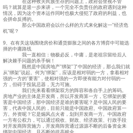
在这种攸关民族生存的问题上，政府会坐视不管
吗？就算是退一步来讲，一个完全不负责任的政府遇到这种
情况，因为这个资本运作同时也极大侵犯了政府的利益，也
会拼命反搏的。
那么中国政府会以什么样的方式来化解这一"经济危
机"呢？
9、在有关这场围绕房价和通货膨胀之间的各方博弈中可能选
择的中庸路线
我一直相信：物极必反，中庸，是老祖宗留给后人
解决棘手问题的杀手锏！
既然是中国房地产"绑架"了中国的经济，那么我们就
从"绑架"说起。何为"绑架"，应该是相对弱的一方，拿着相对
强的一方的"要害"，使相对强的一方即便有能力对付弱的一
方，但碍于投鼠忌器，无力可施。
我们先来看看绑架双方的阵容和各自手上的筹码。
房地产业的主体是开发商，所以开发商算一方，它绑架的要
害是中国经济，那中国经济是谁的要害呢？是中国人民的要
害，代表中国人民的，目前只能是中国政府。中国政府算一
方。外资呢？它是煽风点火者，划到开发商一方。中国政府
一方有公权力，可以通过税收、财政、经济政策、行政手段
对开发商阵营施力，开发商阵营通过源源不断的后备资金来
绑架中国经济，且不断的提高赎金。