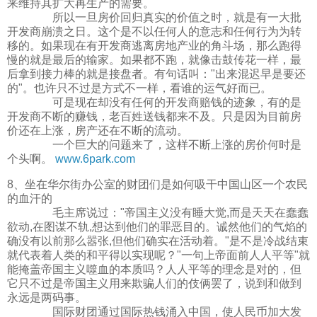
来维持其扩大再生产的需要。
所以一旦房价回归真实的价值之时，就是有一大批
开发商崩溃之日。这个是不以任何人的意志和任何行为为转
移的。如果现在有开发商逃离房地产业的角斗场，那么跑得
慢的就是最后的输家。如果都不跑，就像击鼓传花一样，最
后拿到接力棒的就是接盘者。有句话叫："出来混迟早是要还
的"。也许只不过是方式不一样，看谁的运气好而已。
可是现在却没有任何的开发商赔钱的迹象，有的是
开发商不断的赚钱，老百姓送钱都来不及。只是因为目前房
价还在上涨，房产还在不断的流动。
一个巨大的问题来了，这样不断上涨的房价何时是
个头啊。
www.6park.com
8、坐在华尔街办公室的财团们是如何吸干中国山区一个农民
的血汗的
毛主席说过："帝国主义没有睡大觉,而是天天在蠢蠢
欲动,在图谋不轨,想达到他们的罪恶目的。诚然他们的气焰的
确没有以前那么嚣张,但他们确实在活动着。"是不是冷战结束
就代表着人类的和平得以实现呢？"一句上帝面前人人平等"就
能掩盖帝国主义噬血的本质吗？人人平等的理念是对的，但
它只不过是帝国主义用来欺骗人们的伎俩罢了，说到和做到
永远是两码事。
国际财团通过国际热钱涌入中国，使人民币加大发