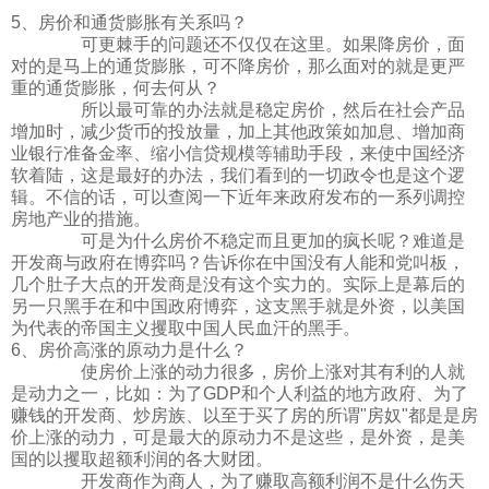
5、房价和通货膨胀有关系吗？
可更棘手的问题还不仅仅在这里。如果降房价，面
对的是马上的通货膨胀，可不降房价，那么面对的就是更严
重的通货膨胀，何去何从？
所以最可靠的办法就是稳定房价，然后在社会产品
增加时，减少货币的投放量，加上其他政策如加息、增加商
业银行准备金率、缩小信贷规模等辅助手段，来使中国经济
软着陆，这是最好的办法，我们看到的一切政令也是这个逻
辑。不信的话，可以查阅一下近年来政府发布的一系列调控
房地产业的措施。
可是为什么房价不稳定而且更加的疯长呢？难道是
开发商与政府在博弈吗？告诉你在中国没有人能和党叫板，
几个肚子大点的开发商是没有这个实力的。实际上是幕后的
另一只黑手在和中国政府博弈，这支黑手就是外资，以美国
为代表的帝国主义攫取中国人民血汗的黑手。
6、房价高涨的原动力是什么？
使房价上涨的动力很多，房价上涨对其有利的人就
是动力之一，比如：为了GDP和个人利益的地方政府、为了
赚钱的开发商、炒房族、以至于买了房的所谓"房奴"都是是房
价上涨的动力，可是最大的原动力不是这些，是外资，是美
国的以攫取超额利润的各大财团。
开发商作为商人，为了赚取高额利润不是什么伤天