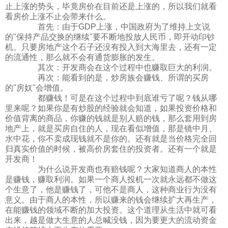
止上涨的势头，毕竟房价在目前还是上涨的，所以我们就看
看房价上涨不止会带来什么。
首先：由于GDP上涨，中国政府为了维持上文说
的"保持产品交换的继续"要不断地投放人民币，即开动印钞
机。只要房地产这个石子还没有投入到大海里去，还有一定
的流通性，那么就不会有通货膨胀的发生。
其次：开发商会在这个过程中也赚取巨大的利润。
再次：能看到的是，炒房族会赚钱、所谓的买房
的"房奴"会增值。
都赚钱！可是在这个过程中到底谁亏了呢？钱从哪
里来呢？如果你是有炒股的经验就会知道，如果投资价格和
价值背离的商品，你赚的钱就是别人赔的钱，那么套用到房
地产上，就是买房自住的人，现在看似增值，那是镜中月、
水中花，你不卖成现钱就不是你的。还有就是当价格完全回
归真实价值的时候，被高价房套住的投资者。还有一个就是
开发商！
为什么说开发商也有赔钱呢？大家知道商人的本性
是赚钱，赚取利润。如果一个商人投机一次就永远都不做这
个生意了，他是赚钱了，可他不是商人，这种商业行为没有
意义。由于商人的本性，所以赚来的钱会继续扩大再生产，
在能赚钱的领域不断的加大投资。这个道理从生活中就可看
出来，越是做大生意的人总喊没钱，因为要更大的流动资金