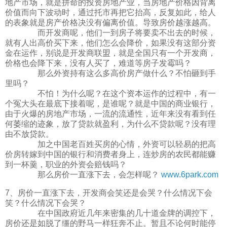
地产市场，就是拼命的投资房地产业，当房地产价格因背离
价值而向下波动时，通过托市再把它抬高，反复如此，给人
的表象就是房产价格决没有偏离价值。导致房价越涨越高。
而开发商呢，他们一到房子将要卖不出去的时候，
就有人出高价买下来，他们怎么会降价，如果没有这部分资
金在运作，别说是开发商联盟，就是全国只有一个开发商，
价格也会降下来，没有人买了，难道等房子发霉吗？
那么外资持有这么多高价房产做什么？不怕砸到手
里吗？
不怕！为什么呢？在这个资本运作的过程中，有一
个冤大头在最底下接着呢，是谁呢？就是中国的商业银行，
由于火爆的房地产市场，一流的流通性，近年来没有看到任
何萎缩的迹象，放了贷款就盈利，为什么不贷款呢？没有理
由不放贷款。
加之中国老百姓买房的心情，外资可以轻易的把高
价房转嫁到中国的银行和消费者身上，连炒房的农民都能赚
到一杯羹，职业的外资会赔钱吗？
那么房价一直涨下去，会怎样呢？
www.6park.com
7、房价一直涨下去，开发商会笑还是会哭？什么情况下会
笑？什么情况下会哭？
在中国政府近几年来密集的几十道金牌的调控下，
房价还是如脱了缰的野马一样狂奔不止。暂且不论何时能停