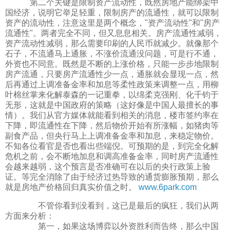
第二个关键是限制资产流动性，既然房地产能绑架中
国经济，说明它举足轻重，限制房产的流通性，就可以限制
资产的流动性，注意这里是两个概念，"资产流动性"和"房产
流通性"。两者完全不同，但又息息相关。房产流通性减弱，
资产流动性减弱，那么需要印刷的人民币就减少。就像那个
石子，不流通马上通胀，不涨价流通没问题，可是行不通，
外资也不同意。既然是不断的上涨价格，只能一步步地限制
房产流通，只要房产流通性少一点，通胀就会显现一点，然
后再通过上调准备金率和加息等柔性政策来调整一点，用柳
叶棉丝掌来化解泰森的一记重拳，以绵柔克强刚、化千钧于
无形，这就是中国政府的策略（这好像是中国人最擅长的事
情）。我们从官方媒体就能看到相关的消息，楼市签约率在
下降，即流通性在下降，然后物价开始有所涨幅，如猪肉等
副食产品，但央行马上上调准备金率和加息，来稳定物价。
不知各位看官是否也看出些端倪。可预期的是，到完全化解
危机之前，会不断地加息和调高准备金率，同时房产流通性
会越来越弱，这个预言是否准确可在以后的央行政策上验
证。等完全消除了由于经济过热导致的通货膨胀预期，那么
就是房地产价格回归真实价值之时。
www.6park.com
不管你看到没看到，这已是最后的疯狂，我们从两
方面来分析：
第一，如果这场博弈以外资胜利而告终，那么中国