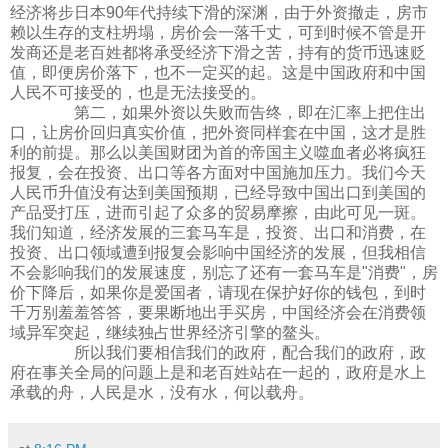
经济将步日本90年代持续下滑的深渊，由于外资撤走，房市
赖以生存的支柱坍塌，房价会一落千丈，可到时候不管是开
发商还是老百姓都将承受经济下滑之苦，持有的货币迅速贬
值，即便房价落下，也不一定买的起。这是中国政府和中国
人民不可接受的，也是无法接受的。
第二，如果外资以失败而告终，即在汇率上把住出
口，让房价回归真实价值，把外资同样套在中国，这才是胜
利的前提。那么以美国财团为首的帝国主义噬血者必将疯狂
报复，会在投资、出口等各方面对中国施加压力。我们今天
人民币升值没有达到美国预期，已经导致中国出口到美国的
产品受打压，进而引起了众多的贸易摩擦，由此可见一斑。
我们知道，经济发展的三套马车是，投资、出口和消费，在
投资、出口领域遭到报复会影响中国经济的发展，但我相信
不会影响我们的发展速度，别忘了还有一套马车是"消费"，房
价下降后，如果你是爱国者，请现在保护好你的钱包，到时
千万别羞羞答答，要果断地出手买房，中国经济会在消费领
域异军突起，继续独占世界经济引擎的鳌头。
所以我们要相信我们的政府，配合我们的政府，政
府在事关全局的问题上是和老百姓站在一起的，政府是水上
承载的舟，人民是水，没有水，何以载舟。