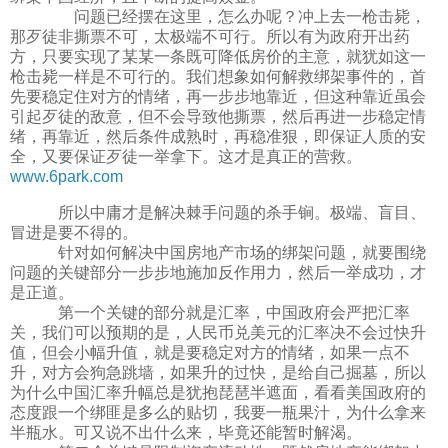
问题已经摆在这里，怎么办呢？冲上去一枪击毙，
那歹徒非撕票不可，太极端不可行。所以有为政府开出药
方，只要实现了某某一条既可降低房价的主意，就犹如这一
枪击毙一样是不可行的。我们想象如何解救绑架事件的，首
先要稳定住对方的情绪，再一步步地靠近，但这种靠近虽会
引起歹徒的敌意，但不会导致他撕票，然后再进一步稳定情
绪，再靠近，然后条件成熟时，再稳准狠，即保证人质的安
全，又要保证歹徒一举拿下。这才是真正的营救。
www.6park.com
所以中庸才是解决棘手问题的杀手锏。极端、盲目、
冒进是要不得的。
针对如何解决中国房地产市场的绑架问题，就要围绕
问题的关键部分一步步地施加反作用力，然后一举成功，才
是正道。
第一个关键的部分就是汇率，中国政府会严把汇率
关，我们可以预期的是，人民币兑美元的汇率决不会过快升
值，但会小幅升值，就是要稳定对方的情绪，如果一点不
升，对方会狗急跳墙，如果升的过快，是给自己掘墓，所以
为什么中国汇率升幅总是犹抱琵琶半遮面，看看美国政府的
态度跟一个绑匪是多么的贴切，我要一瓶果汁，为什么拿来
半瓶水。可又说不出什么来，毕竟还能暂时解渴。