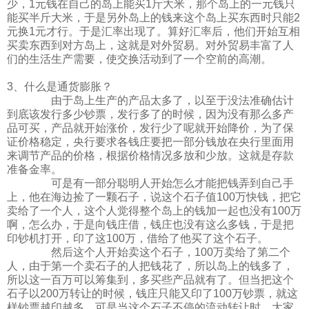
少，1元钱在自己的岛上能买1斤大米，那个岛上的一元钱只
能买半斤大米，于是另外岛上的钱来这个岛上买东西时只能2
元换1元才行。于是汇率出现了。算好汇率后，他们开始互相
买卖东西到对方岛上，这就是对外贸易。对外贸易丰富了人
们的生活生产需要，使交换活动到了一个空前的高潮。
3、什么是通货膨胀？
由于岛上生产的产品太多了，以至于没法准确估计
到底该发行多少钞票，发行多了的时候，因为没有那么多产
品可买，产品就开始涨价，发行少了呢就开始降价，为了保
证价格稳定，央行要求各钱庄要把一部分钱放在央行里面用
来调节产品的价格，根据价格情况多放和少放。这就是存款
准备金率。
可是有一部分聪明人开始怎么才能把钱弄到自己手
上，他在海边捡了一颗石子，说这个石子值100万快钱，把它
卖给了一个人，这个人觉得整个岛上的钱加一起也没有100万
啊，怎么办，于是向钱庄借，钱庄也没有这么多钱，于是把
印钞机打开，印了这100万，借给了他买了这个石子。
然后这个人开始卖这个石子，100万卖给了第二个
人，由于第一个卖石子的人把钱花了，所以岛上的钱多了，
所以这一百万可以筹集到，多买些产品就有了。但当把这个
石子以200万转让的时候，钱庄只能又印了100万钞票，就这
样钞票越印越多，可是当这个石子不停的流动转让时，大家