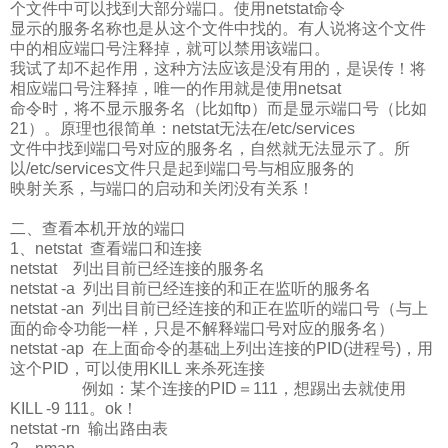
个文件中可以找到大部分端口。使用netstat命令
显示的服务名称也是从这个文件中找的。有人说将这个文件
中的相应端口号注释掉，就可以禁用该端口。
我试了却不起作用，这种方法应该是没有用的，是误传！将
相应端口号注释掉，唯一的作用就是使用netsat
命令时，将不显示服务名（比如ftp）而是显示端口号（比如
21）。原理也很简单：netstat无法在/etc/services
文件中找到端口号对应的服务名，自然就无法显示了。所
以/etc/services文件只是起到端口号与相应服务的
映射关系，与端口的启动和关闭没有关系！
二、查看本机开放的端口
1、netstat 查看端口和连接
netstat 列出目前已经连接的服务名
netstat -a 列出目前已经连接的和正在监听的服务名
netstat -an 列出目前已经连接的和正在监听的端口号（与上
面的命令功能一样，只是不解释端口号对应的服务名）
netstat -ap 在上面命令的基础上列出连接的PID(进程号)，用
这个PID，可以使用KILL 来杀死连接
例如：某个连接的PID＝111，想踢出去就使用
KILL -9 111。ok！
netstat -rn 输出路由表