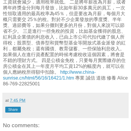
工資就會減少，適用稅率就低。 二是將年薪改為月薪，或者
將年終獎金分到每月發放，比如年薪30多萬元的員工，一次
性領取適用的最高稅率為45％，但是要改為月薪，每個月大
概只需要交 25％的稅。對於不少企業發放的季度獎、半年
獎、過節費等，如果分攤到更多的月份，對個人來說可以節
省不少。 三是進行一些免稅的投資，比如基金獲得的股息、
紅利及企業債的利息收入，已由上市公司代扣代繳了個人所
得稅；股票型、債券型和貨幣型基金等開放式基金派發 的紅
利，都屬免稅；還有國債、教育儲蓄、一些保險利息收入。
如果個人在進行資產配置的時候考慮稅收這個因素，將會是
不錯的理財方式。 四是公積金免稅，只要每月實際繳存的住
房公積金在其上一年度月平均工資12%的幅度內，就可以在
個人應納稅所得額中扣除。
http://www.china-
sunrise.cn/html/56/16/16421/1.htm
專業 誠信 道德 修養 Alice
86-769-22825001
at
7:45 PM
Share
No comments: