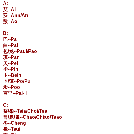
A:
艾--Ai
安--Ann/An
敖--Ao
B:
巴--Pa
白--Pai
包/鲍--Paul/Pao
班--Pan
贝--Pei
毕--Pih
卞--Bein
卜/薄--Po/Pu
步--Poo
百里--Pai-li
C:
蔡/柴--Tsia/Choi/Tsai
曹/晁/巢--Chao/Chiao/Tsao
岑--Cheng
崔--Tsui