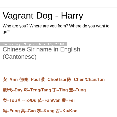
Vagrant Dog - Harry
Who are you? Where are you from? Where do you want to
go?
Saturday, September 13, 2008
Chinese Sir name in English
(Cantonese)
安--Ann 包/鲍--Paul 蔡--Choi/Tsai 陈--Chen/Chan/Tan
戴/代--Day 邓--Teng/Tang 丁--Ting 董--Tung
窦--Tou 杜--To/Du 范--Fan/Van 费--Fei
冯--Fung 高--Gao 恭--Kung 古--Ku/Koo