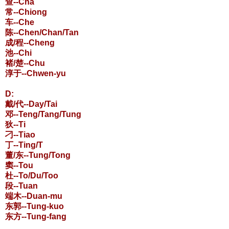
查--Cha
常--Chiong
车--Che
陈--Chen/Chan/Tan
成/程--Cheng
池--Chi
褚/楚--Chu
淳于--Chwen-yu
D:
戴/代--Day/Tai
邓--Teng/Tang/Tung
狄--Ti
刁--Tiao
丁--Ting/T
董/东--Tung/Tong
窦--Tou
杜--To/Du/Too
段--Tuan
端木--Duan-mu
东郭--Tung-kuo
东方--Tung-fang