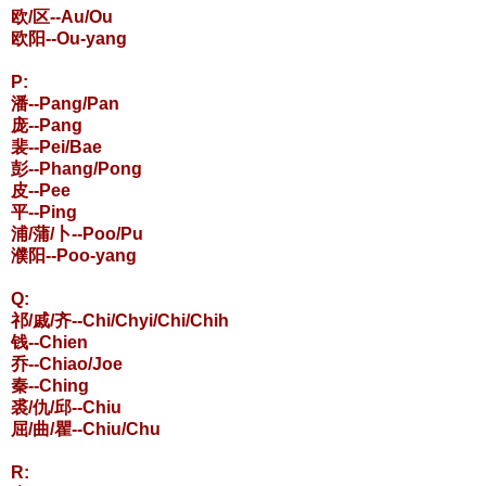
欧/区--Au/Ou
欧阳--Ou-yang
P:
潘--Pang/Pan
庞--Pang
裴--Pei/Bae
彭--Phang/Pong
皮--Pee
平--Ping
浦/蒲/卜--Poo/Pu
濮阳--Poo-yang
Q:
祁/戚/齐--Chi/Chyi/Chi/Chih
钱--Chien
乔--Chiao/Joe
秦--Ching
裘/仇/邱--Chiu
屈/曲/瞿--Chiu/Chu
R: