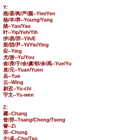
Y:
燕/晏/阎/严/颜--Yim/Yen
杨/羊/养--Young/Yang
姚--Yao/Yau
叶--Yip/Yeh/Yih
伊/易/羿--Yih/E
殷/阴/尹--Yi/Yin/Ying
应--Ying
尤/游--Yu/You
俞/庾/于/余/虞/郁/余/禹--Yue/Yu
袁/元--Yuan/Yuen
岳--Yue
云--Wing
尉迟--Yu-chi
宇文--Yu-wen
Z:
藏--Chang
曾/郑--Tsang/Cheng/Tseng
訾--Zi
宗--Chung
左/卓--Cho/Tso