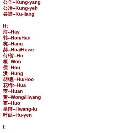
公羊--Kung-yang
公冶--Kung-yeh
谷梁--Ku-liang
H:
海--Hay
韩--Hon/Han
杭--Hang
郝--Hoa/Howe
何/贺--Ho
桓--Won
侯--Hou
洪--Hung
胡/扈--Hu/Hoo
花/华--Hua
宦--Huan
黄--Wong/Hwang
霍--Huo
皇甫--Hwang-fu
呼延--Hu-yen
I: