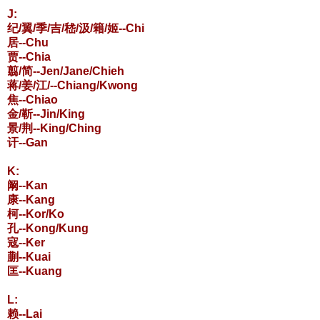
J:
纪/翼/季/吉/嵇/汲/籍/姬--Chi
居--Chu
贾--Chia
翦/简--Jen/Jane/Chieh
蒋/姜/江/--Chiang/Kwong
焦--Chiao
金/靳--Jin/King
景/荆--King/Ching
讦--Gan
K:
阚--Kan
康--Kang
柯--Kor/Ko
孔--Kong/Kung
寇--Ker
蒯--Kuai
匡--Kuang
L:
赖--Lai