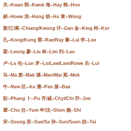
关--Kwan 郭--Kwok 海--Hay 韩--Hon
郝--Howe 洪--Hung 胡--Hu 黄--Wong
姜/江/蒋--Chiang/Kwong 讦--Gan 金--King 柯--Kor
孔--Kong/Kung 雷--Rae/Ray 黎--Lai 李--Lee
梁--Leung 廖--Liu 林--Lim 刘--Lau
卢--Lu 伦--Lun 罗--Lo/Law/Lam/Rowe 吕--Lui
马--Ma 麦--Mak 满--Man/Mai 莫--Mok
牛--New 区--Au 潘--Pan 裴--Bae
彭--Phang 卜--Pu 齐/戚--Chyi/Chi 乔--Joe
瞿--Chu 任--Yum 申/沈--Shen 施--Shi
宋--Soung 苏--Sue/Se 孙--Sun/Suen 邰--Tai