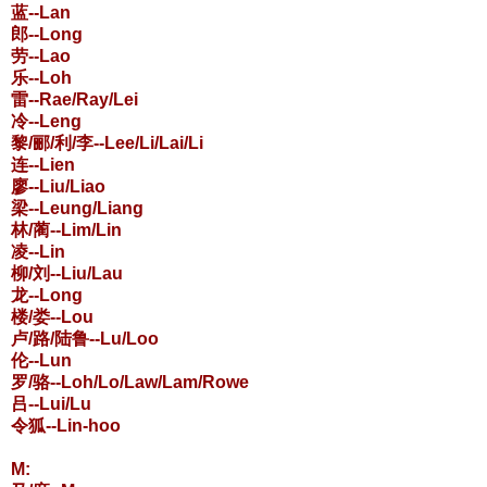
蓝--Lan
郎--Long
劳--Lao
乐--Loh
雷--Rae/Ray/Lei
冷--Leng
黎/郦/利/李--Lee/Li/Lai/Li
连--Lien
廖--Liu/Liao
梁--Leung/Liang
林/蔺--Lim/Lin
凌--Lin
柳/刘--Liu/Lau
龙--Long
楼/娄--Lou
卢/路/陆鲁--Lu/Loo
伦--Lun
罗/骆--Loh/Lo/Law/Lam/Rowe
吕--Lui/Lu
令狐--Lin-hoo
M: