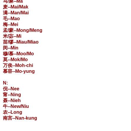
马/麻--Ma
麦--Mai/Mak
满--Man/Mai
毛--Mao
梅--Mei
孟/蒙--Mong/Meng
米/宓--Mi
苗/缪--Miau/Miao
闵--Min
穆/慕--Moo/Mo
莫--Mok/Mo
万俟--Moh-chi
慕容--Mo-yung
N:
倪--Nee
甯--Ning
聂--Nieh
牛--New/Niu
农--Long
南宫--Nan-kung