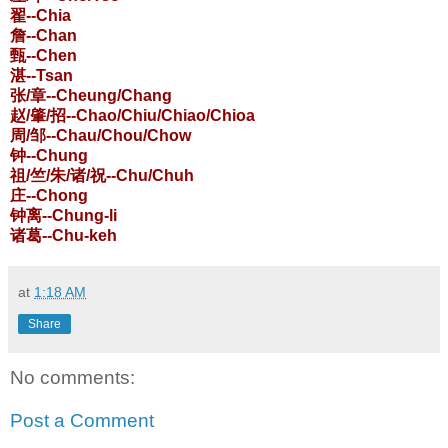
翟--Chia
詹--Chan
甄--Chen
湛--Tsan
张/章--Cheung/Chang
赵/肇/招--Chao/Chiu/Chiao/Chioa
周/邹--Chau/Chou/Chow
钟--Chung
祖/竺/朱/诸/祝--Chu/Chuh
庄--Chong
钟离--Chung-li
诸葛--Chu-keh
at
1:18 AM
Share
No comments:
Post a Comment