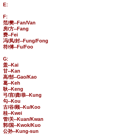
E:
F:
范/樊--Fan/Van
房/方--Fang
费--Fei
冯/凤/封--Fung/Fong
符/傅--Fu/Foo
G:
盖--Kai
甘--Kan
高/郜--Gao/Kao
葛--Keh
耿--Keng
弓/宫/龚/恭--Kung
勾--Kou
古/谷/顾--Ku/Koo
桂--Kwei
管/关--Kuan/Kwan
郭/国--Kwok/Kuo
公孙--Kung-sun