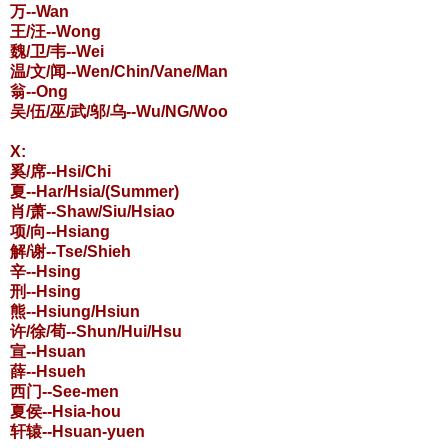
万--Wan
王/汪--Wong
魏/卫/韦--Wei
温/文/闻--Wen/Chin/Vane/Man
翁--Ong
吴/伍/巫/武/邬/乌--Wu/NG/Woo
X:
奚/席--Hsi/Chi
夏--Har/Hsia/(Summer)
肖/萧--Shaw/Siu/Hsiao
项/向--Hsiang
解/谢--Tse/Shieh
辛--Hsing
刑--Hsing
熊--Hsiung/Hsiun
许/徐/荀--Shun/Hui/Hsu
宣--Hsuan
薛--Hsueh
西门--See-men
夏侯--Hsia-hou
轩辕--Hsuan-yuen