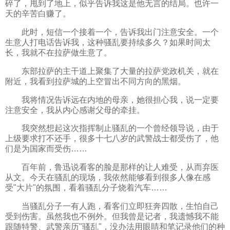
碎了，甩到了地上，似乎告诉我这是他无言的结局。也许一
天的辛苦白赚了。
此时，短信一个接着一个，告诉我出门注意安全。一个
生意人打电话告诉我，这种骚乱要持续多久？如果时间太
长，我就不在拉萨做生意了。
东部拉萨的主干道上聚集了大量的拉萨党政机关，就在
附近，我看到拉萨城的上空冒出不同方向的黑烟。
我将情况告诉远在内地的母亲，她很担心我，说一定要
注意安全，我从内心感谢父母的牵挂。
我突然想起这次指挥制止骚乱的一个曾经领导说，由于
上级要求打不还手，很多十七八岁的武警战士都受伤了，他
们是为国家而受伤……
百年前，鲁迅说看客的脸是那样的让人难受，从而弃医
从文。今天在骚乱的现场，我依然能够看到很多人像在感
受"大片"的氛围，看着骚乱分子烧着汽车……
当骚乱分子一有人跑，看客们立即狂奔四散，生怕自己
受到伤害。虽然我也不例外。但我曾是记者，我遗憾我不能
跟随特警、武警亲历"骚乱"，没办法用眼睛和笔记录他们的种