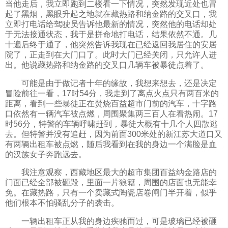
当他走后，我立即跑到二楼看一下情况，突然发现近处也冒
起了黑烟，黑眼升起之地就在藏热路和纳金路的交叉口，我
立即打电话给驾驶员告诉他最新的情况，突然他的电话却处
于无法接通状态，我于是拼命地打电话，结果依然不通。几
十遍后终于通了，他突然告诉我现在已经返回我居住的安居
院了，正走到在大门口了。此时大门已经关闭，只允许人进
出。他说藏热路和纳金路的交叉口几辆车被暴徒点着了。
可能是由于做记者十年的缘故，我想来想去，还是决定
冒险前往一看，17时54分，我走到了离点火点只有两百米的
距离，看到一些暴徒正在焚烧百益超市门前的汽车，十字路
口依然有一辆汽车被点燃，周围聚集两三百人在看热闹。17
时56分，特警的车辆呼啸赶到，暴徒大概有十几个人四散逃
去。但特警并没有追赶，因为前面300米处的新江苏大道口又
有两辆出租车被点燃，随后我看到在我的身边一个满脸是血
的汉族女子奔跑远去。
我注意观察，西藏地区最大的超市集团百益纳金路店的
门面已经全部被砸毁，里面一片狼籍，周围的店面也无能幸
免。在藏热路，只有一个卖藏式陶瓷店卷闸门半开着，似乎
他们根本不怕骚乱分子的袭击。
一辆出租车正从我的身边疾驰而过，可是玻璃已经被砸