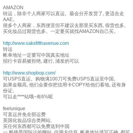
AMAZON
转运，除非个人商家可以直运。最会分开发货了, 更适合走
AAE。
很多个人商家，东西便宜但不建议去那里买东西, 假货也多,
买化妆品过期货也多。一定要买就找AMAZON自己买。
http://www.saksfifthavenue.com
转运
帐单地址一定要写中国真实地址
招行卡容易被拒绝, 建行, 浦发的可以
http://www.shopbop.com/
可USPS直运。购物满100刀可免费USPS直运至中国。
如果金额高, 他们会要你把信用卡COPY给他们看地, 还有身
份证。
可以走****站哦~有6%呢
feelunique
可直运并免全部运费
英国化妆品综合类网站.
买任何东西都可以免费送到中国
一 般接受国际运的网站, 信用卡信息, 帐单地址填写正确, 都可