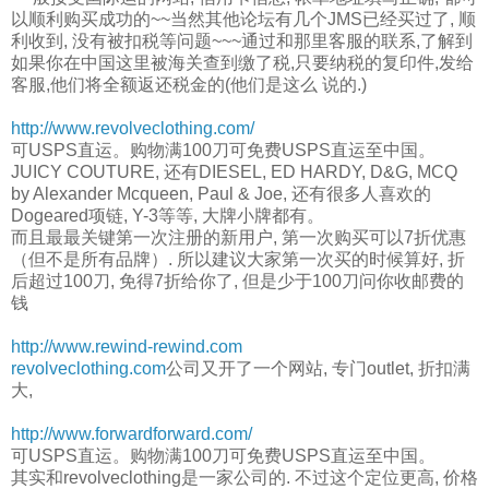
以顺利购买成功的~~当然其他论坛有几个JMS已经买过了, 顺
利收到, 没有被扣税等问题~~~通过和那里客服的联系,了解到
如果你在中国这里被海关查到缴了税,只要纳税的复印件,发给
客服,他们将全额返还税金的(他们是这么 说的.)
http://www.revolveclothing.com/
可USPS直运。购物满100刀可免费USPS直运至中国。
JUICY COUTURE, 还有DIESEL, ED HARDY, D&G, MCQ
by Alexander Mcqueen, Paul & Joe, 还有很多人喜欢的
Dogeared项链, Y-3等等, 大牌小牌都有。
而且最最关键第一次注册的新用户, 第一次购买可以7折优惠
（但不是所有品牌）. 所以建议大家第一次买的时候算好, 折
后超过100刀, 免得7折给你了, 但是少于100刀问你收邮费的
钱
http://www.rewind-rewind.com
revolveclothing.com
公司又开了一个网站, 专门outlet, 折扣满
大,
http://www.forwardforward.com/
可USPS直运。购物满100刀可免费USPS直运至中国。
其实和revolveclothing是一家公司的. 不过这个定位更高, 价格