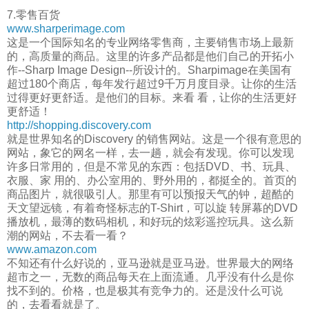
7.零售百货
www.sharperimage.com
这是一个国际知名的专业网络零售商，主要销售市场上最新
的，高质量的商品。这里的许多产品都是他们自己的开拓小
作--Sharp Image Design--所设计的。Sharpimage在美国有
超过180个商店，每年发行超过9千万月度目录。让你的生活
过得更好更舒适。是他们的目标。来看 看，让你的生活更好
更舒适！
http://shopping.discovery.com
就是世界知名的Discovery 的销售网站。这是一个很有意思的
网站，象它的网名一样，去一趟，就会有发现。你可以发现
许多日常用的，但是不常见的东西：包括DVD、书、玩具、
衣服、家 用的、办公室用的、野外用的，都挺全的。首页的
商品图片，就很吸引人。那里有可以预报天气的钟，超酷的
天文望远镜，有着奇怪标志的T-Shirt，可以旋 转屏幕的DVD
播放机，最薄的数码相机，和好玩的炫彩遥控玩具。这么新
潮的网站，不去看一看？
www.amazon.com
不知还有什么好说的，亚马逊就是亚马逊。世界最大的网络
超市之一，无数的商品每天在上面流通。几乎没有什么是你
找不到的。价格，也是极其有竞争力的。还是没什么可说
的，去看看就是了。