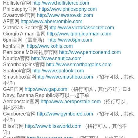
Hollister官网
http://www.hollisterco.com
Philosophy官网
http://www.philosophy.com
Swarovski官网
http://www.swarovski.com
AF官网
http://www.abercrombie.com
Victoria's Secret官网
http://www.victoriassecret.com
Giorgio Armani官网
http://www.giorgioarmani.com
6pm官网（需翻墙）
http://www.6pm.com
kohl's官网
http://www.kohls.com
Perricone MD裴礼康官网
http://www.perriconemd.com
Nautica官网
http://www.nautica.com
Smartbargains官网
http://www.smartbargains.com
Spalook官网
http://www.spalook.com
Smashbox官网
http://www.smashbox.com
（招行可以，其他
不详）
GAP官网
http://www.gap.com
（招行可以，其他不详）Old
Navy, Banana Republic等可以一起下单
Aeropostale官网
http://www.aeropostale.com
（招行可以，
其他不详）
Gymboree官网
http://www.gymboree.com
（招行可以，其他
不详）
Bliss官网
http://www.blissworld.com
（招行可以，其他不
详）