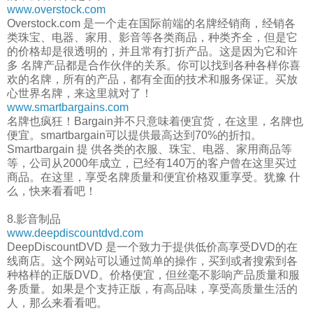
www.overstock.com
Overstock.com 是一个走在国际前端的名牌经销商，经销各
类珠宝、电器、家用、影音等各类商品，种类齐全，但是它
的价格却是很透明的，并且常有打折产品。这是因为它和许
多 名牌产品都是合作伙伴的关系。你可以找到各种各样你喜
欢的名牌，所有的产品，都有全面的技术和服务保证。买放
心世界名牌，来这里就对了！
www.smartbargains.com
名牌也疯狂！Bargain并不只意味着便宜货，在这里，名牌也
便宜。smartbargain可以提供最高达到70%的折扣。
Smartbargain 提 供各类的衣服、珠宝、电器、家用商品等
等，公司从2000年成立，已经有140万的客户曾在这里买过
商品。在这里，享受名牌质量和便宜价格双重享受。犹豫 什
么，快来看看吧！
8.影音制品
www.deepdiscountdvd.com
DeepDiscountDVD 是一个致力于提供低价高享受DVD的在
线商店。这个网站可以通过简单的操作，买到或者搜索到各
种格样的正版DVD。价格便宜，但丝毫不影响产品质量和服
务质量。如果是个支持正版，有高品味，享受高质量生活的
人，那么来看看吧。