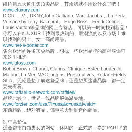
纽约第五大道汇集顶尖品牌，其余我就不用说什么了吧！
www.eluxury.com
DIOR，LV，DKNY,John Galliano, Marc Jacobs， La Perla,
Versace,by Terry, Baccarat。 Hugo Boss，Fendi,Celine，
Louis Vuitton等品牌的网上专营店，可以第一时间找到新品！
你可以在eLUXUR上找到最热销的、最潮流的以及市场上难
以找到的男士、女士高尚用品。
www.net-a-porter.com
集合欧洲的许多顶尖品牌，想找一些欧洲品牌的高档服饰可
来这里挑选。
www.gloss.com
Bobbi Brown, Chanel, Clarins, Clinique, Estee Lauder,Jo
Malone, La Mer, MAC, origins, Prescriptives, Rodan+Fields,
Stila。无论是想了解这些品牌，还是想买这些品牌，都一定
要去看看。
www.raffaello-network.com/raffties/
品牌比较全，世界一线品牌服饰聚集地。
www.forzieri.com/usa/?l=usa&c=usa&iwsid=
东西精致，绝对有品，偏重意大利制造的商品。
2. 中高价位
适合都市白领男女的网站，休闲的，正式的，参加PARTY的