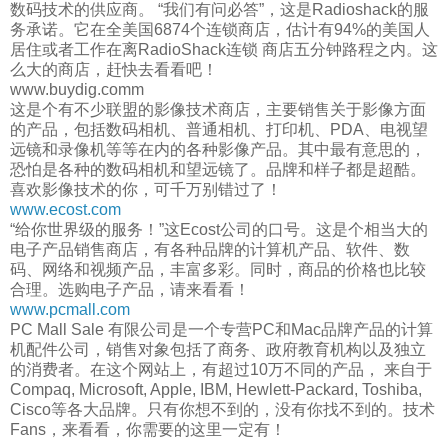
数码技术的供应商。 “我们有问必答”，这是Radioshack的服
务承诺。它在全美国6874个连锁商店，估计有94%的美国人
居住或者工作在离RadioShack连锁 商店五分钟路程之内。这
么大的商店，赶快去看看吧！
www.buydig.comm
这是个有不少联盟的影像技术商店，主要销售关于影像方面
的产品，包括数码相机、普通相机、打印机、PDA、电视望
远镜和录像机等等在内的各种影像产品。其中最有意思的，
恐怕是各种的数码相机和望远镜了。品牌和样子都是超酷。
喜欢影像技术的你，可千万别错过了！
www.ecost.com
“给你世界级的服务！”这Ecost公司的口号。这是个相当大的
电子产品销售商店，有各种品牌的计算机产品、软件、数
码、网络和视频产品，丰富多彩。同时，商品的价格也比较
合理。选购电子产品，请来看看！
www.pcmall.com
PC Mall Sale 有限公司是一个专营PC和Mac品牌产品的计算
机配件公司，销售对象包括了商务、政府教育机构以及独立
的消费者。在这个网站上，有超过10万不同的产品， 来自于
Compaq, Microsoft, Apple, IBM, Hewlett-Packard, Toshiba,
Cisco等各大品牌。只有你想不到的，没有你找不到的。技术
Fans，来看看，你需要的这里一定有！