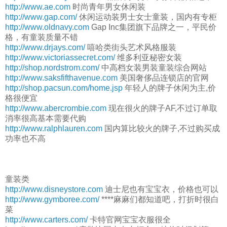
http://www.ae.com
时尚青年男女休闲装
http://www.gap.com/
休闲运动装男士女士童装，国内有专柜
http://www.oldnavy.com
Gap Inc集团旗下品牌之一，平民价
格，有童装质量不错
http://www.drjays.com/
嘻哈类街头艺术风格服装
http://www.victoriassecret.com/
维多利亚秘密女装
http://shop.nordstrom.com/
中高档女装男装童装综合网站
http://www.saksfifthavenue.com
美国奢侈品连锁店的官网
http://shop.pacsun.com/home.jsp
年轻人的牌子休闲为主,价
格很便宜
http://www.abercrombie.com
现在很火的牌子AF,不过订单取
消率很高基本需要代购
http://www.ralphlauren.com
国内算比较火的牌子,不过购买成
功率也不高
童装类
http://www.disneystore.com
迪士尼也有宝宝衣，价格也可以
http://www.gymboree.com/
****麻麻们都知道吧，打折时很白
菜
http://www.carters.com/
卡特官网宝宝衣服很全