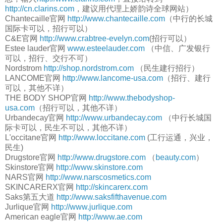
http://cn.clarins.com
，建议用代理上娇韵诗全球网站）
Chantecaille官网
http://www.chantecaille.com
（中行的长城
国际卡可以，招行可以）
C&E官网
http://www.crabtree-evelyn.com
(招行可以）
Estee lauder官网
www.esteelauder.com
（中信、广发银行
可以，招行、交行不可）
Nordstrom
http://shop.nordstrom.com
（民生建行招行）
LANCOME官网
http://www.lancome-usa.com
（招行、建行
可以，其他不详）
THE BODY SHOP官网
http://www.thebodyshop-
usa.com
（招行可以，其他不详）
Urbandecay官网
http://www.urbandecay.com
（中行长城国
际卡可以，民生不可以，其他不详）
L'occitane官网
http://www.loccitane.com
(工行运通，兴业，
民生)
Drugstore官网
http://www.drugstore.com
（
beauty.com
）
Skinstore官网
http://www.skinstore.com
NARS官网
http://www.narscosmetics.com
SKINCARERX官网
http://skincarerx.com
Saks第五大道
http://www.saksfifthavenue.com
Jurlique官网
http://www.jurlique.com
American eagle官网
http://www.ae.com