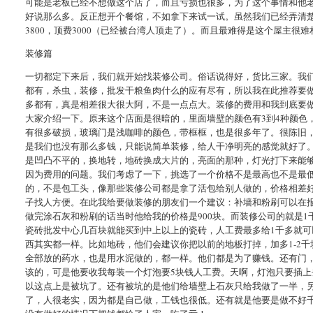
可能是老板已经不想做这个店了，而且亏损也很多，为了这个事情和他老
好说那么多。反正想开个餐馆，不如拿下来试一试。虽然我们已经弄清楚
3800，顶费3000（已经被台湾人顶走了）。而且最难得是这个屋主很
装修篇
一切都定下来后，我们就开始找装修公司。俗话说得好，货比三家。我
都有，杀虫，装修，批发干粮鱼肉什么的应有尽有，所以我在此推荐要做
多都有，真是相差很大很大阿，不是一点点大。装修的费用和我到底要
大家介绍一下。原来这个店面是很暗的，里面墙壁的颜色有3到4种颜色
有很多破损，玻璃门是浅咖啡的颜色，带框框，也是很多年了。很陈旧
是我们也没有那么多钱，只能说简单装修，给人干净明亮的感觉就好了
是凹凸不平的，换地转，地砖换成大片的，亮面的那种，灯光打下来能
因为费用的问题。我们考虑了一下，挑选了一个价格不是最高也不是最
的，不是包工头，像那些装修公司都是拿了活包给别人做的，价格相差
子找人方便。在此我给要做装修的朋友们一个建议：补墙和粉刷可以在
做完涂石灰和粉刷的话当时他给我的价格是900块。而装修公司的就是1
瓷砖批发中心几百块就能买到中上以上的瓷砖，人工费最多给1千多就可
西其实都一样。比如地砖，他们会建议你把以前的地板打掉，加多1-2
全部放的药水，也是用水泥做的，都一样。他们都是为了赚钱。还有门，
该的，可是他要收我每装一个灯泡要5块钱人工费。天啊，灯泡只要插
以这点上是被坑了。还有被坑的是他们给墙壁上石灰只给我做了一半，
了，人很老实，因为都是自己做，工钱也很低。还有就是他要是做不好