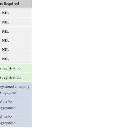
s Required
NIL
NIL
NIL
NIL
NIL
NIL
s registration
s registration
registered company
 Singapore
Must be
ngaporean
Must be
ngaporean