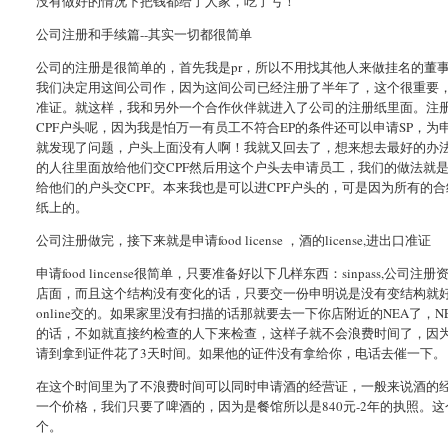
没有做好的情况下把钱都给了人家，吃了亏！
公司注册和手续篇--其实一切都很简单
公司的注册是很简单的，首先我是pr，所以不用找其他人来做挂名的董事。
我们决定用这间公司作，因为这间公司已经注册了半年了，这个很重要
准证。就这样，我和另外一个合作伙伴就进入了公司的注册纸里面。注册纸做好
CPF户头呢，因为我是怕万一有员工不符合EP的条件还可以申请SP，为申请
就发现了问题，户头上面没有人啊！我就又回去了，想来想去最好的办
的人往里面放给他们交CPF然后用这个户头去申请员工，我们的做法就是
给他们的户头交CPF。本来我也是可以进CPF户头的，可是因为所有
纸上的。
公司注册做完，接下来就是申请food license ，酒的license,进出口准证
申请food lincense很简单，只要准备好以下几样东西：sinpass,公司注
店面，而且这个结构没有变化的话，只要交一份申明说是没有变结构就
online交的。如果家里没有扫描的话那就要去一下你店附近的NEA了
的话，不如就直接约检查的人下来检查，这样子就不会浪费时间了，因为
请到拿到证件花了3天时间。如果他的证件没有拿给你，电话去催一下。
在这个时间里为了不浪费时间可以同时申请酒的经营证，一般来说酒的
一个价格，我们只要了啤酒的，因为是餐馆所以是840元-2年的执照。
个。