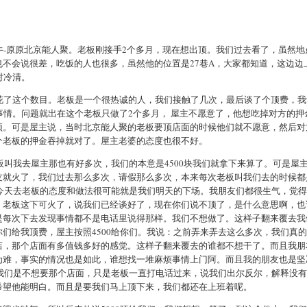
牛-原原北京能人聚。老板刚接手2个多月，现在想出顶。我们过去看了，虽然地
不会说很差，吃饭的人也很多，虽然他的位置是27巷A，大家都知道，这边边
对冷清。
花了这个数目。老板是一个很热诚的人，我们接触了几次，最后谈了个顶费，我
事情。问题就出在这个老板只做了2个多月， 屋主不愿意了，他想吃掉对方的押
顶。可是屋主说，当时北京能人聚的老板要顶店面的时候他们就不愿意，然后对
个老板的押金吞掉就对了。屋主老婆的态度也很不好。
板叫我去屋主那也有好多次，我们的本意是4500块我们就拿下来算了。可是屋
友就火了，我们过去那么多次，请假那么多次，本来每次老板叫我们去的时候都
主今天去老板的态度和做法很可能就是我们明天的下场。我朋友们都很生气，觉
。老板这下可火了，说我们已经谈好了，现在你们说不顶了，是什么意思啊，也
是每次下去发现事情都不是电话里说得那样。我们不想做了。这样子翻来覆去我
们给我顶费，屋主按照4500给你们。我说：之前弄来弄去这么多次，我们真
店，那个店面有多值钱多好的感觉。这样子翻来覆去的谁都不想干了。而且我朋
为难，事实的情况也是如此，谁想找一堆麻烦事情上门阿。而且我的朋友也是坚
实我们是不想要那个店面，只是老板一直打电话过来，说我们出尔反尔，解释没
希望他能明白。而且是要我们马上顶下来，我们都还在上班着呢。