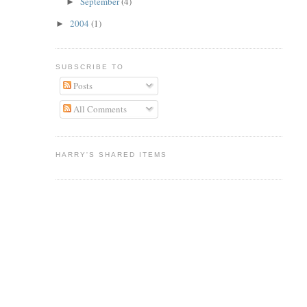
September
(4)
►
2004
(1)
►
SUBSCRIBE TO
Posts
All Comments
HARRY'S SHARED ITEMS