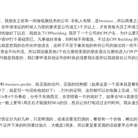
我朋友之前有一间做电脑技术的公司- 非私人有限，是business，所以商量之
，在申请准证的时候人力部的要求是公司成立3个月以上，才有资格为员工申请
了以后，我就去了CPFbuilding. 我开了一个公司的CPF户头，为什么要
SP打个基础而已。凡事做好准备，到时候不用着急。不过去CPF Building 
法就是把我的合作伙伴放进去，这样子不至于像其他的有些公司的做法找一些不
资金不向外流。所以我说服其他2个在注册纸里面的朋友退出注册纸进入CPF
的合约都是我签的，我们要申请其他证件的时候必须要我出面所以我就留在公司的
册资料-business profile，租店面的合约，店面的结构图（如果这是一个原来就是餐
好了，就是写一句话给他就好了），打针的证明。这些都可以在电脑上完成，可
，NEA有4个办事处，分布于东南西北，去管辖着一片的就好了。如果去NEA直接
一般上要等1周左右才能接到NEA的信，然后让你打电话过去约时间。我从递
经营证分为好几种，只卖啤酒的，或者还要卖烈酒的，餐馆有一个价格，摊位的
这个证件下来的时间要比较久，大概是2周多。所以要是要卖酒的话就要早点申请