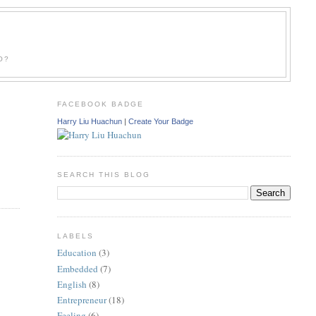
O?
FACEBOOK BADGE
Harry Liu Huachun
|
Create Your Badge
SEARCH THIS BLOG
LABELS
Education
(3)
Embedded
(7)
English
(8)
Entrepreneur
(18)
Feeling
(6)