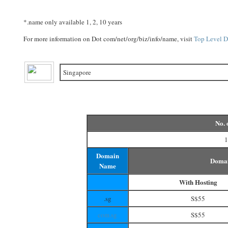
*
.name only available 1, 2, 10 years
For more information on Dot com/net/org/biz/info/name, visit
Top Level D
Singapore
No. 
1
Domain
Domai
Name
With Hosting
.sg
S$55
com.sg
S$55