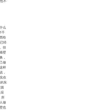
们也不
什么
5千
西给
面已经
。但
墙壁
换，
己做
这样
说，
其实在
来的东
里面
是应
，所
人做
壁也