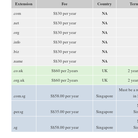
Extension
Fee
Country
Term
NA
.com
S$30 per year
NA
.net
S$30 per year
NA
.org
S$30 per year
NA
.info
S$30 per year
NA
.biz
S$30 per year
NA
.name
S$30 per year
.co.uk
S$60 per 2years
UK
2 year
.org.uk
S$60 per 2years
UK
2 year
Must be a 
.com.sg
S$58.00 per year
Singapore
in
.per.sg
S$35.00 per year
Singapore
Si
.sg
S$58.00 per year
Singapore
Si