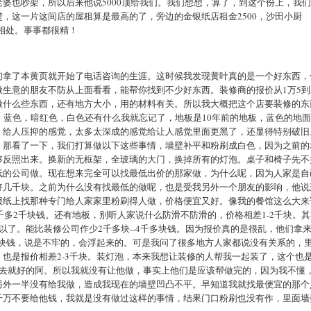
婆也吵架，所以后来他说5000顶给我们。我们想想，算了，到这个份上，我
，这一片这间店的屋租算是最高的了，旁边的金银纸店租金2500，沙田小厨
难相处。事事都很精！
们拿了本黄页就开始了电话咨询的生涯。这时候我发现黄叶真的是一个好东西，
生意的朋友不防从上面看看，能帮你找到不少好东西。装修商的报价从1万5到
做什么些东西，还有地方大小，用的材料有关。所以我大概把这个店要装修的东
，蓝色，暗红色，白色还有什么我就忘记了，地板是10年前的地板，蓝色的地
，给人压抑的感觉，太多太深成的感觉给让人感觉里面更黑了，还显得特别破旧
。那看了一下，我们打算做以下这些事情，墙壁补平和粉刷成白色，因为之前的
够反照出来。换新的无框架，全玻璃的大门，换掉所有的灯泡。桌子和椅子先不
低的公司做。现在想来完全可以找最低出价的那家做，为什么呢，因为人家是自
好几千块。之前为什么没有找最低的做呢，也是受我另外一个朋友的影响，他说
报纸上找那种专门给人家家里粉刷得人做，价格便宜又好。像我的餐馆这么大来
千多2千块钱。还有地板，别听人家说什么防滑不防滑的，价格相差1-2千块。
以了。能比装修公司作少2千多块--4千多块钱。因为报价真的是很乱，他们拿
千块钱，说是不牢的，会浮起来的。可是我问了很多地方人家都说没有关系的，
也是报价相差2-3千块。装灯泡，本来我想让装修的人帮我一起装了，这个也
上去就好的阿。所以我就没有让他做，事实上他们是应该帮做完的，因为我不懂
另外一半没有给我做，造成我现在的墙壁凹凸不平。早知道我就找最便宜的那个
千万不要给他钱，我就是没有做过这样的事情，结果门口粉刷也没有作，里面墙