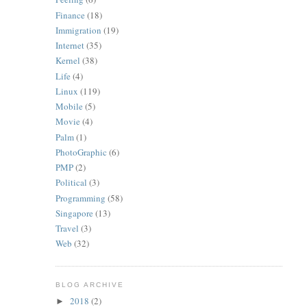
Finance
(18)
Immigration
(19)
Internet
(35)
Kernel
(38)
Life
(4)
Linux
(119)
Mobile
(5)
Movie
(4)
Palm
(1)
PhotoGraphic
(6)
PMP
(2)
Political
(3)
Programming
(58)
Singapore
(13)
Travel
(3)
Web
(32)
BLOG ARCHIVE
2018
(2)
►