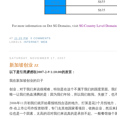
org.sg
S$55
per.sg
S$35
For more information on Dot SG Domains, visit
SG Country Level Domains
AT
11:20 PM
0 COMMENTS
LABELS:
INTERNET
,
WEB
SATURDAY, NOVEMBER 17, 2007
新加坡创业 zz
以下是引用
在2007-2-9 1:10:00的发言：
萧然
我在新加坡创业的日子
创业，对于我们来说很艰难，特别是在这个不属于我们的国度里面。我
唯一让我们热血沸腾的是：因为我们年轻，所以我们敢闯。失败了，也
2006年11月初我们就开始看报纸找合适的地方。打算是花2个月找地方
作-在上市公司作投资助理，专门去其他国家看项目，收购企业，然后来
位也是一个因素，太高的话对我们来说真的是承担不起。一般餐馆做个装