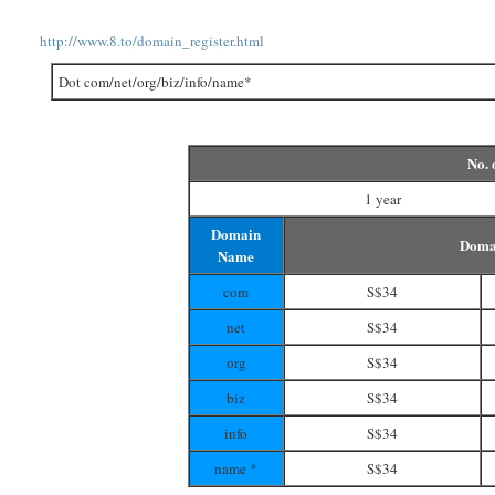
http://www.8.to/domain_register.html
Dot com/net/org/biz/info/name*
No. 
1 year
Domain
Domai
Name
com
S$34
net
S$34
org
S$34
biz
S$34
info
S$34
name
*
S$34