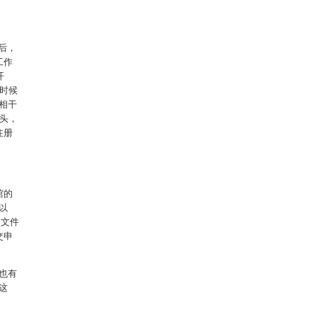
后，
工作
开
的时候
相干
户头，
注册
馆的
以
交文件
交申
也有
这