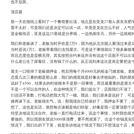
也不划算。
顶店篇
那一天在报纸上看到了一个餐馆要出顶，地点是在亚龙27巷A-原东东肥
置不太好，可是我们还是决定可以试一试，毕竟亚龙在怎么不好，人气也
是金银纸店，亚龙这边25巷就是分界线，一边热闹非凡，另外一边就相
我们和老板谈了，老板当时开价是2万9，因为他从北京能人聚顶过来是
当时是说1万2。老板带着我们去找屋主。可是这个事情就出了很多麻烦
而且态度也是蛮横无理。其实按照合约来说并没有说这个店面不可以出
什么老公生了尿毒症，没有钱了什么的。反正说到来这次是肯定要把这
屋主一口咬掉了老板德押金，然后用每个月6000元的租金刁难老板。老
态度几次三番的都是那么差，我们的感觉就是好像去求他似的，我的朋
说好了4500，结果去的时候根本不是那一回事情，而且最重要的是屋
不是一个可以合作的人，在这种情况下，我们提出了，店面我们不顶了
们说话不算数，打电话把我大骂了一顿。我说：我们原来是说好了，可
难再谈下去。老板很生气，说：那我现在已经谈好了，我押金不要了，你
想了。这也是实话，谁想每次谈都是他们吵架，好像是我一定要顶那个
经坚决地说无法合作。老板一直打电话过来，说这个事情，当时我也很
要做的。所以我朋友就说5000块顶费，要不然就算了。出这个价钱其
情况下，我们出的下下策，就是告诉他这个情况下我们不想顶这个店，