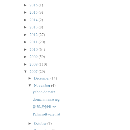
2016
(1)
►
2015
(3)
►
2014
(2)
►
2013
(8)
►
2012
(27)
►
2011
(20)
►
2010
(64)
►
2009
(59)
►
2008
(110)
►
2007
(29)
▼
December
(14)
►
November
(4)
▼
yahoo domain
domain name reg
新加坡创业 zz
Palm software list
October
(7)
►