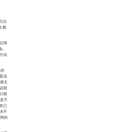
点位
上都
记得
金。
方说
主的
是说
得屋主
说我
们很
的是不
友已
决不
有用的