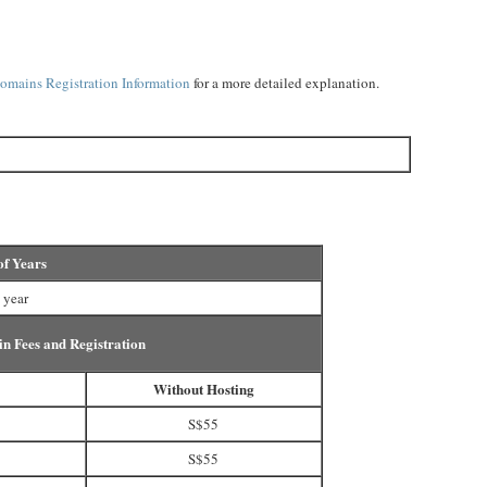
omains Registration Information
for a more detailed explanation.
of Years
 year
n Fees and Registration
Without Hosting
S$55
S$55