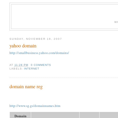
W
SUNDAY, NOVEMBER 18, 2007
yahoo domain
http://smallbusiness.yahoo.com/domains/
AT
11:28 PM
0 COMMENTS
LABELS:
INTERNET
domain name reg
http://www.sg.gs/domainnames.htm
Domain